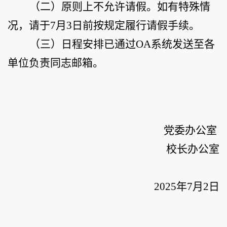
（
二
）
原则上不允许请假
。
如有特殊情
况
，
请
于
7
月
3
日前
按规定履行请假手续。
（三）日程安排已通过
OA
系统发送至各
单位负责同志邮箱。
党委办公室
校长办公室
202
5
年
7
月
2
日