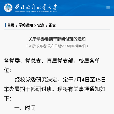
首页
学校通知
党办
正文
关于举办暑期干部研讨班的通知
( 来源: 发布者: 发布日期:2025年07月02日 )
各党委、党总支、直属党支部，校属各单
位：
经校党委研究
决定
，定于
7
月
4
日至
15
日
举办暑期干部研讨班。现将有关事项通知如
下：
一
、时间