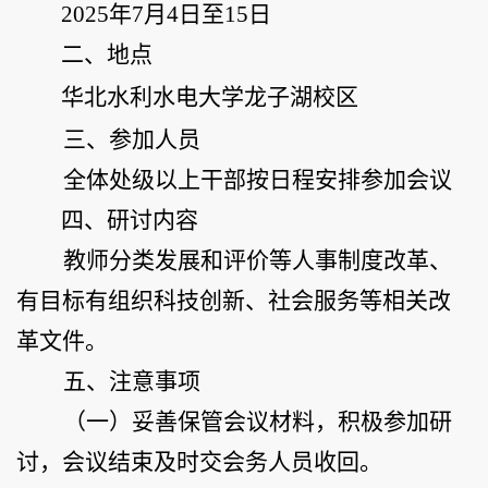
202
5
年
7
月
4
日至
15
日
二
、地点
华北水利水电大学龙子湖校区
三
、参加人员
全体
处级
以上
干部
按日程安排参加会议
四
、
研讨
内容
教师分类发展和评价等人事制度改革、
有目标有组织科技创新、社会服务等相关改
革文件
。
五
、注意事项
（一）
妥善保管会议材料，
积极参加研
讨，
会议结束及时交会务人员收回
。