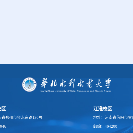
校区
江淮校区
南省郑州市金水东路136号
地址：河南省信阳市罗山
046
邮编：464200