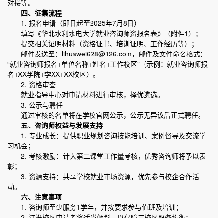
对接等。
四、征集流程
1. 报名申请（即日起至2025年7月8日）
填写《华北水利水电大学就业咨询师资报名表》（附件1）；
提交相关证明材料（资格证书、培训证明、工作经历等）；
邮件发送至：lihuawei628@126.com，邮件及文件命名格式：
“就业咨询师报名+单位名称+姓名+工作校区”（示例：就业咨询师报
名+XX学院+李XX+XX校区）。
2. 资格审查
就业指导中心对申请材料进行审核，择优遴选。
3. 公示与聘任
通过审核的名单将在学校官网公示，公示无异议后正式聘任。
五、咨询师权益与发展支持
1. 专业成长：提供职业规划咨询技能培训、案例督导及交流学
习机会；
2. 考核激励：计入第二课堂工作量考核，优秀咨询师将予以表
彰；
3. 资源支持：共享学校就业市场资源，优先参与校企合作活
动。
六、注意事项
1. 咨询师至少服务1学年，并按要求参与值班及培训；
2. 江淮校区申请者将适当倾斜，以保障三校区服务均衡；