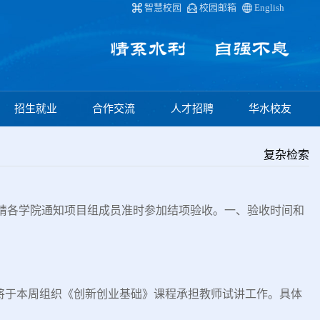
智慧校园
校园邮箱
English
招生就业
合作交流
人才招聘
华水校友
复杂检索
收。请各学院通知项目组成员准时参加结项验收。一、验收时间和
将于本周组织《创新创业基础》课程承担教师试讲工作。具体