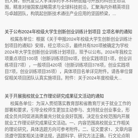
创大赛，依托复旦大学深厚的学术科研底蕴与开放的科创生态氛
围，精准对接国家战略需求与全球科技前沿，汇聚海内外精英项目
与卓越团队，构筑起创新技术通往产业应用的坚固桥梁，...
关于公布2024年校级大学生创新创业训练计划项目 立项名单的通知
校属各单位：根据《关于申报2024年校级大学生创新创业训练计
划项目的通知》安排，经立项公示，最终共有520项被确定为学校
2024年大学生创新创业训练计划项目，现予以公布。2024年我校立
项重点项目100项（创新训练项目92项，创业实践项目1项，创业训
练项目7项），一般项目420项（创新训练项目378项，创业实践项
目7项，创业训练项目35项），具体项目名单详见附件。请各单位督
促相关项目团队认真实施项目。附件：关于2024年度校级大...
关于开展我校就业工作理论研究成果征文活动的通知
校属各单位：为深入贯彻落实教育部和省教育厅关于就业工作的
部署和要求，引导全校师生更加主动参与、支持就业创业事业，形
成全员共同促进高质量充分就业良好氛围，决定在全校范围内开展
就业工作理论研究成果征文活动。一、内容范围高校就业工作相关
的理论研究，具体选题方向可参考附件。二、征文要求1、文章内容
须遵守国家相关法律法规，选题科学、研究方法正确，行文论点明