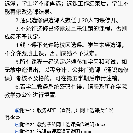
选满，学生将不能再选
；
选课
工作结束后，学生不
能再修改选课结果。
2.
通识选修课
选课人数低于
20人的课停开。
3.
不允许选修已修读过且未注销的课程，否则
成绩不予认定。
4.线下课
不允许跨校区选课。
学生未经选课，
不允许跟班上课，
否则成绩不予认定。
5.
所有课程一经选定必须参加
学习
和考试，如
无故中途退出，以零分计。
公共任选课（通识选修
课）考核不及格的，可在第五学期后申请注销。
6.若学生
教务系统密码
有误
，请联系所在学院
教学办公室进行重置。
附件1：教务APP（喜鹊儿）网上选课操作说
明.docx
附件2：教务系统网上选课操作说明.docx
附件3：选课前课程设置说明.docx