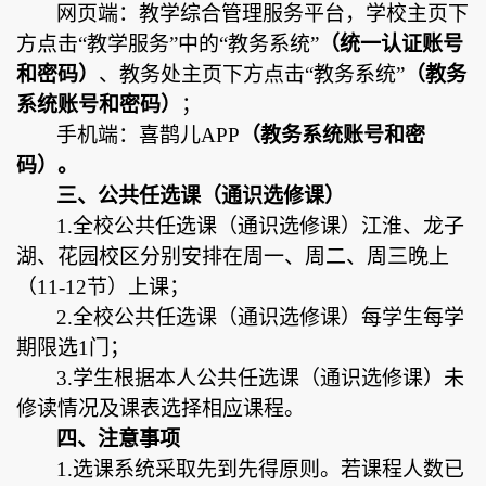
网页端：教学综合管理服务平台，
学校主页下
方点击
“教学服务”中的“教务系统”
（
统一认证账号
和密码
）
、
教务处主页下方点击
“教务系统”
（
教务
系统账号和密码
）
；
手机端：喜鹊儿
APP
（
教务系统账号和密
码
）。
三
、公共任选课
（
通识选修课
）
1.全
校公共任选课
（通识选修课）江淮、龙子
湖、
花园校区
分别
安排在周
一、周二、周三晚上
（
11-
1
2
节）
上课；
2.
全校公共任选课
（通识选修课）每学生每学
期限选
1门；
3.学生根据本人公共任选课
（通识选修课）
未
修读情况及课表选择相应课程。
四
、注意事项
1.
选课系统采取先到先得原则。若课程人数已