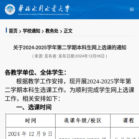
首页
学校通知
教务处
正文
关于2024-2025学年第二学期本科生网上选课的通知
( 来源: 发布者: 发布日期:2024年12月06日 )
各教学单位、全体学生：
根据教学工作安排，
现开展
202
4
-202
5
学年第
二
学期
本科生选课工作
。
为
顺利完成
学生
网上选课
工作
，
相关
安排如下：
一、
选课时间