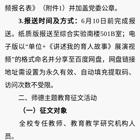
频报名表》
（附件
1）并加盖党委公章。
3.报送时间及方式：
6月10日前完成报
送。
纸质版
报送至综合实验南楼
501B室；电
子版以“单位+《讲述我的育人故事》展演
视
频
”的格式命名并分享至百度网盘，网盘链接
地址需设置为永久有效、自动填充提取码、
访问次数不受限。
二、师德主题教育征文活动
（一）征文对象
全校专任教师、教育教
学
研
究机构人
员。