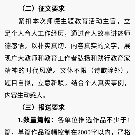
（二）征文要求
紧扣本次师德主题教育活动主旨，立
足个人育人工作经历，
通过育
人故事讲述师
德感悟，以朴实真切、内容真
实的文字，展
现广大
教师和教育工作者弘扬和践行教育家
精神的时代风貌。文体不限
（诗歌除外
），
题目自拟，立意新颖，结合个人
真实事例，
内容生动感人。
（三）报送要求
1.数量篇幅：
各单位
推选
作品不少于
1
篇，单篇作品篇幅控制在2000字以内，严格