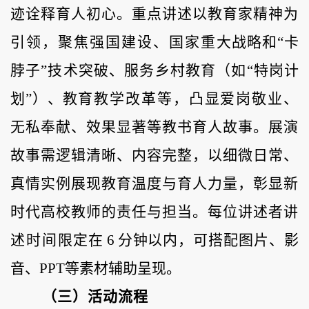
迹诠释育
人初心。重点讲述以教育家精神为
引领，聚焦强国建设、国家重
大战略和
“卡
脖子”技术突破、服务乡村教育
（如
“特岗计
划”）、
教育教学改革等，凸显爱岗敬业、
无私奉献、效果显著等教书育人故事。
展演
故事需逻辑清晰、内容完整，以细微日常、
真情实例展现教育温度与育人力量，彰显新
时代高校教师的责任与担当。
每位讲述者讲
述时间
限定在
6
分钟以内，
可搭配图片、影
音、
PPT等素材辅助呈现。
（三）活动流程